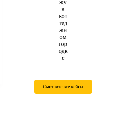
жу
в
кот
тед
жн
ом
гор
одк
е
Смотрите все кейсы