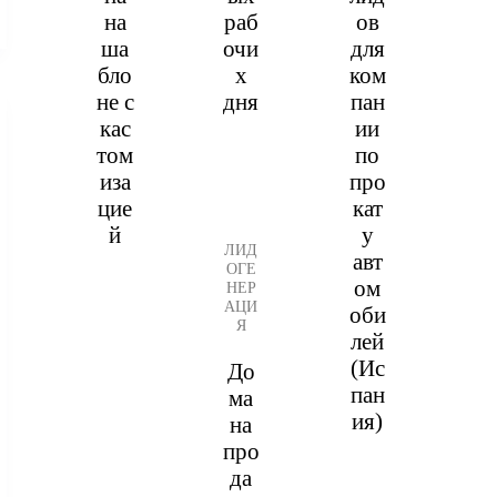
на
раб
ов
ша
очи
для
бло
х
ком
не с
дня
пан
кас
ии
том
по
иза
про
цие
кат
й
у
ЛИД
авт
ОГЕ
ом
НЕР
АЦИ
оби
Я
лей
(Ис
До
пан
ма
ия)
на
про
да