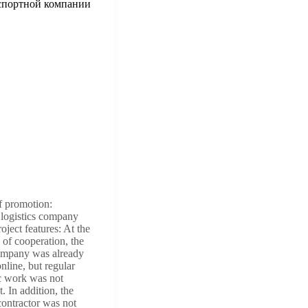
спортной компании
f promotion:
 logistics company
ject features: At the
 of cooperation, the
company was already
nline, but regular
c work was not
t. In addition, the
contractor was not