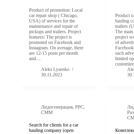
Product of promotion: Local
car repair shop ( Chicago,
Product o
USA) of services for the
hauling 
maintenance and repair of
trailers (
pickups and trailers. Project
The main d
features: The project is
project we
promoted on Facebook and
of advert
Instagram. On average, there
Facebook 
are 12-15 posts per month
such adve
and…
limited op
customiz
Aleks Lysenko
Ale
30.11.2023
30.
Лидогенерация
,
PPC
,
Ли
СММ
Раз
С
Search for clients for a car
hauling company (open
Комплек