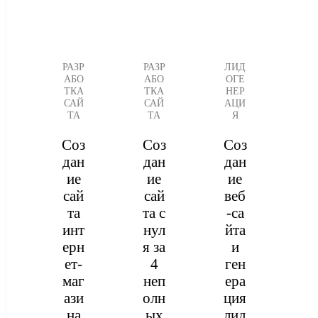
РАЗР
РАЗР
ЛИД
АБО
АБО
ОГЕ
ТКА
ТКА
НЕР
САЙ
САЙ
АЦИ
ТА
ТА
Я
Соз
Соз
Соз
дан
дан
дан
ие
ие
ие
сай
сай
веб
та
та с
-са
инт
нул
йта
ерн
я за
и
ет-
4
ген
маг
неп
ера
ази
олн
ция
на
ых
лид