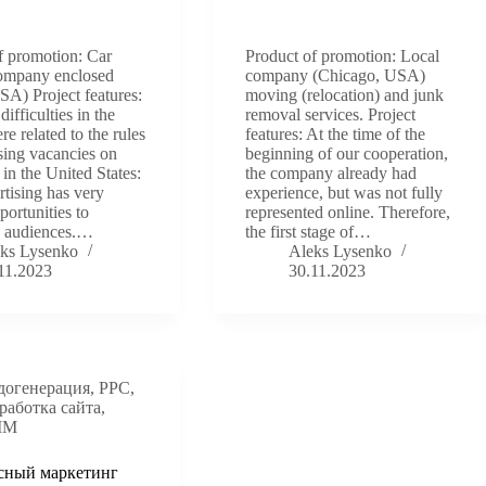
f promotion: Car
Product of promotion: Local
company enclosed
company (Chicago, USA)
USA) Project features:
moving (relocation) and junk
ifficulties in the
removal services. Project
re related to the rules
features: At the time of the
ising vacancies on
beginning of our cooperation,
in the United States:
the company already had
rtising has very
experience, but was not fully
portunities to
represented online. Therefore,
e audiences.…
the first stage of…
ks Lysenko
Aleks Lysenko
11.2023
30.11.2023
догенерация
,
PPC
,
работка сайта
,
ММ
сный маркетинг