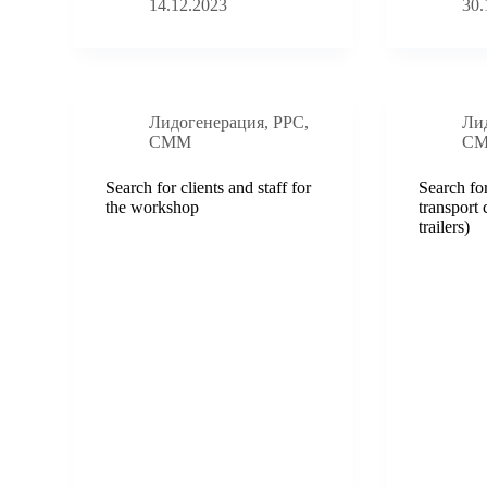
14.12.2023
30.
Лидогенерация
,
PPC
,
Ли
СММ
С
Search for clients and staff for
Search for
the workshop
transport
trailers)