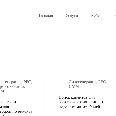
Главная
Услуги
Кейсы
догенерация
,
PPC
,
Лидогенерация
,
PPC
,
работка сайта
,
СММ
ММ
Поиск клиентов для
иентов и
брокерской компании по
а для
перевозке автомобилей
ерской по ремонту
цепов