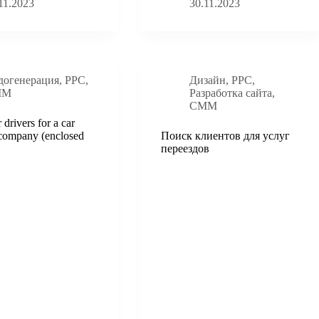
11.2023
30.11.2023
догенерация
,
PPC
,
Дизайн
,
PPC
,
ММ
Разработка сайта
,
СММ
 drivers for a car
 company (enclosed
Поиск клиентов для услуг
переездов