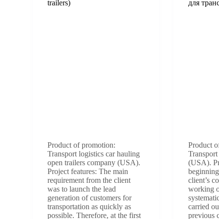
trailers)
для тран
Product of promotion:
Product o
Transport logistics car hauling
Transport
open trailers company (USA).
(USA). Pro
Project features: The main
beginning
requirement from the client
client’s 
was to launch the lead
working o
generation of customers for
systemati
transportation as quickly as
carried ou
possible. Therefore, at the first
previous 