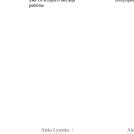
работы
Aleks Lysenko
Ale