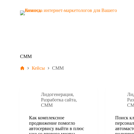
S
k
i
p
t
o
c
o
n
t
СММ
e
n
Кейсы
СММ
t
Лидогенерация
,
Ли
Разработка сайта
,
Раз
СММ
С
Как комплексное
Поиск кл
продвижение помогло
персонал
автосервису выйти в плюс
автомаст
уже со второго месяца
полупри