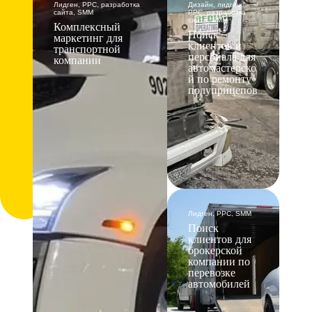
Лидген, PPC, разработка
Дизайн, лидген,
сайта, SMM
PPC, разработка
сайта, SMM
Комплексный
Поиск
маркетинг для
клиентов и
транспортной
персонала для
компании
автомастерско
й по ремонту
полуприцепов
Лидген, PPC, SMM
Поиск
клиентов для
брокерской
компании по
перевозке
автомобилей