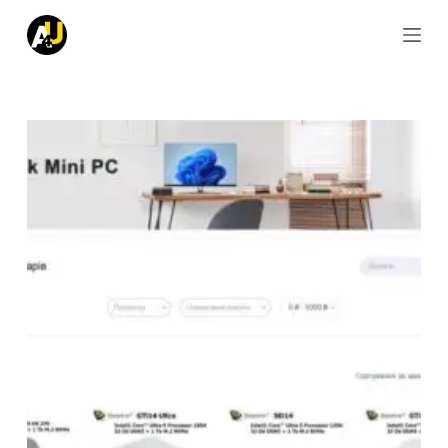
S
k
i
p
t
o
c
o
n
t
e
n
t