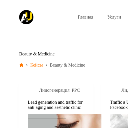
S
k
i
Главная
Услуги
p
t
o
c
o
n
t
Beauty & Medicine
e
n
Кейсы
Beauty & Medicine
t
Лидогенерация
,
PPC
Ли
Lead generation and traffic for
Traffic a
anti-aging and aesthetic clinic
Facebook