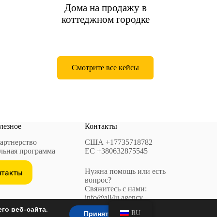
Дома на продажу в
коттеджном городке
Смотрите все кейсы
лезное
Контакты
артнерство
США
+17735718782
льная программа
EC
+380632875545
Нужна помощь или есть
нтакты
вопрос?
Свяжитесь с нами:
info@all4u.agency
го веб-сайта.
RU
Принять