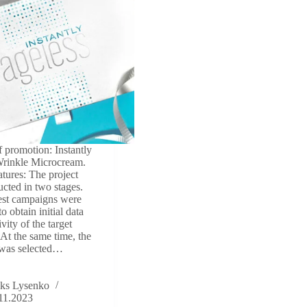
f promotion: Instantly
Wrinkle Microcream.
atures: The project
cted in two stages.
 test campaigns were
o obtain initial data
ivity of the target
 At the same time, the
 was selected…
ks Lysenko
11.2023