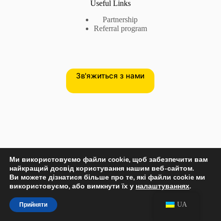
Useful Links
Partnership
Referral program
Зв'яжиться з нами
Зв'яжиться з нами
Ми використовуємо файли cookie, щоб забезпечити вам
найкращий досвід користування нашим веб-сайтом.
Телефон США:
+17735718782
Ви можете дізнатися більше про те, які файли cookie ми
Phone EU:
+380632875545
використовуємо, або вимкнути їх у
налаштуваннях
.
Потрібна допомога чи є запитання?
UA
Прийняти
Наша пошта:
info@all4u.agency
All rights reserved © 2020-2026