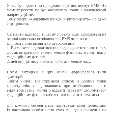
У нас був проект по просуванню фітнес-послуг EMS. На
момент роботи це був абсолютно новий і маловідомий
напрям у фітнесі.
Тому офери «Відкрився ще один фітнес-центр» не дуже
спрацювали.
Сегменти аудиторії в цьому проекті були сформовані на
основі ключових особливостей EMS як такого.
Для тесту було визначено дві основних:
1. Ви можете відновитися та продовжувати залишатися у
формі, витрачаючи значно менше фізичних зусиль, ніж у
традиційному фітнесі;
2. цей вид фітнесу вимагає набагато менше часу.
Потім, виходячи з цих ознак, формувалися типи
аудиторії.
Таким чином, ми отримали список із десятка типів
користувачів, які, дізнавшись про особливості цього
виду тренувань, могли б віддати перевагу EMS-фітнесу
традиційному фітнесу (або взагалі почати займатися).
Для кожного сегмента ми підготували різні пропозиції.
Їх важливою особливістю було те, що зображення на