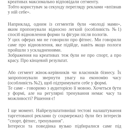
креативах максимально відповідали сегменту.
Тобто користувач за секунду перегляду реклами «впізнав
у ній себе».
Наприклад, одним із сегментів були «молоді мами»,
яким пропонували відносно легкий (особливість №1)
спосіб відновлення форми та фігури після пологів.
У цих оферах ми не говорили про фітнес. Ми говорили
саме про відновлення, яке підійде, навіть якщо пологи
пройшли з ускладненнями.
Зображення на креативах теж були не про спорт, а про
красу. Про кінцевий результат.
Або сегмент жінок-керівників чи власників бізнесу. Їх
запропонували звернути увагу на економію часу
(особливість №2), щоб підтримувати себе у формі.
Те саме - говоримо з аудиторією її мовою. Хочеться бути
у формі, але на регулярні тренування немає часу та
можливості? Рішення є!
І ще момент. Найрезультативніші тестові налаштування
таргетованої реклами (у соцмережах) були без інтересів
"спорт, фітнес, тренування".
Інтереси та поведінка вузько підбиралися саме під