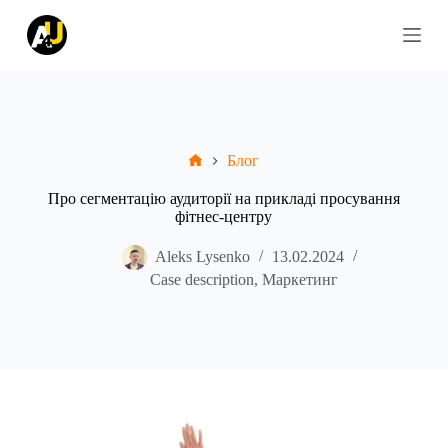
П
е
р
е
й
т
и
д
Блог
о
в
м
Про сегментацію аудиторії на прикладі просування
і
фітнес-центру
с
т
Aleks Lysenko
13.02.2024
у
Case description
,
Маркетинг