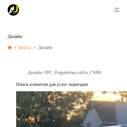
S
k
i
p
t
o
c
Дизайн
o
n
Кейсы
Дизайн
t
e
n
t
Дизайн
,
PPC
,
Разработка сайта
,
СММ
Поиск клиентов для услуг переездов