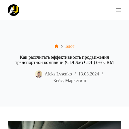
S
k
i
p
t
o
c
o
Блог
n
t
e
Как рассчитать эффективность продвижения
n
транспортной компании (CDL/без CDL) без CRM
t
Aleks Lysenko
13.03.2024
Кейс
,
Маркетинг